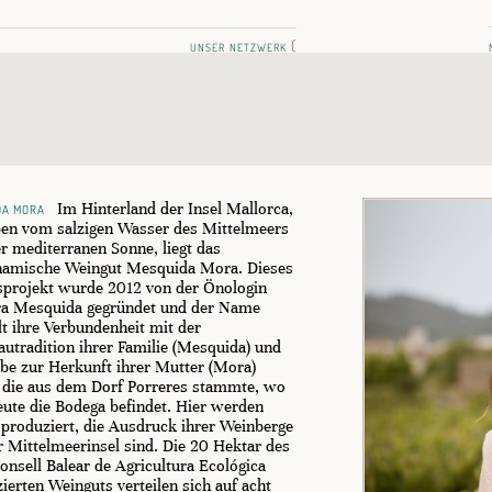
unser netzwerk
{
da mora
Im Hinterland der Insel Mallorca,
en vom salzigen Wasser des Mittelmeers
r mediterranen Sonne, liegt das
namische Weingut Mesquida Mora. Dieses
projekt wurde 2012 von der Önologin
ra Mesquida gegründet und der Name
lt ihre Verbundenheit mit der
utradition ihrer Familie (Mesquida) und
ebe zur Herkunft ihrer Mutter (Mora)
 die aus dem Dorf Porreres stammte, wo
eute die Bodega befindet. Hier werden
produziert, die Ausdruck ihrer Weinberge
r Mittelmeerinsel sind. Die 20 Hektar des
nsell Balear de Agricultura Ecológica
izierten Weinguts verteilen sich auf acht