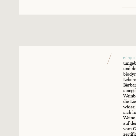
mesqui
umgeb
und de
biody
Lebens
Bàrba
spiege
Weinba
die Li
wider,
sich h
Weine 
auf de
vom Co
zertif