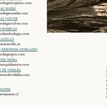
odegaslospinos.com
as madai
odegasmadai.com
as volver
odegasvolver.com
 bodegas
odembodegas.com
castillo
sacastillo.es
 reboreda morgadío
odegasgrm.com
ida mora
esquidamora.com
s de vidalba
rresdevidalba.com
mater
rramater.cl