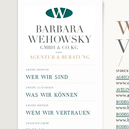
unsere agentur
spanien
wer wir sind
agríc
www.c
unsere leistungen
aveli
was wir können
www.a
bode
unsere partner
www.b
wem wir vertrauen
bodeg
www.b
unser netzwerk
bodeg