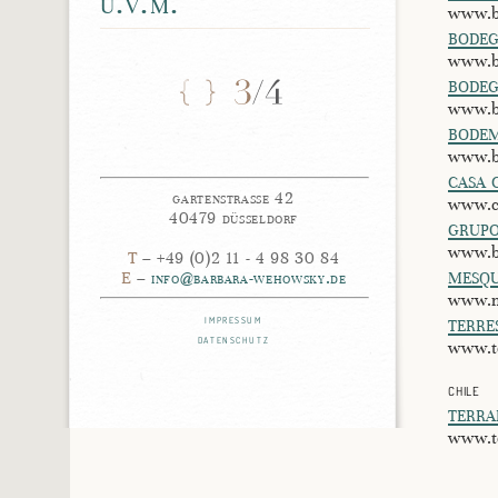
u.v.m.
www.b
bodeg
www.b
bodeg
www.b
bodem
www.b
casa 
gartenstrasse 42
www.ca
40479 düsseldorf
grupo
www.b
T
– +49 (0)2 11 - 4 98 30 84
mesqu
E
–
info@barbara-wehowsky.de
www.m
impressum
terre
datenschutz
www.te
chile
terra
www.te