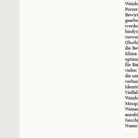
Weinb
Porrer
Bewirt
gearbe
werden
biodyn
verwen
Obstbä
die Be
Klima
optima
für Bà
vielen
die un
verbun
Identi
Vielfa
Weinb
Mesqui
Weinen
anzubi
Geschm
Nuanc