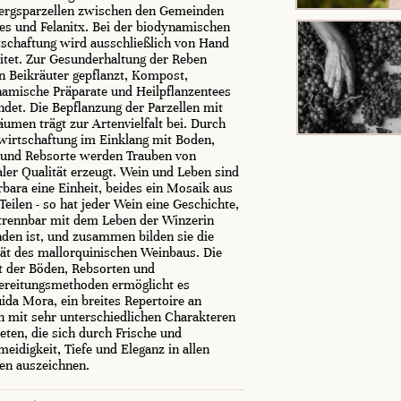
ergsparzellen zwischen den Gemeinden
es und Felanitx. Bei der biodynamischen
schaftung wird ausschließlich von Hand
itet. Zur Gesunderhaltung der Reben
 Beikräuter gepflanzt, Kompost,
amische Präparate und Heilpflanzentees
det. Die Bepflanzung der Parzellen mit
umen trägt zur Artenvielfalt bei. Durch
wirtschaftung im Einklang mit Boden,
 und Rebsorte werden Trauben von
ler Qualität erzeugt. Wein und Leben sind
rbara eine Einheit, beides ein Mosaik aus
 Teilen - so hat jeder Wein eine Geschichte,
trennbar mit dem Leben der Winzerin
den ist, und zusammen bilden sie die
tät des mallorquinischen Weinbaus. Die
lt der Böden, Rebsorten und
ereitungsmethoden ermöglicht es
da Mora, ein breites Repertoire an
 mit sehr unterschiedlichen Charakteren
eten, die sich durch Frische und
eidigkeit, Tiefe und Eleganz in allen
en auszeichnen.