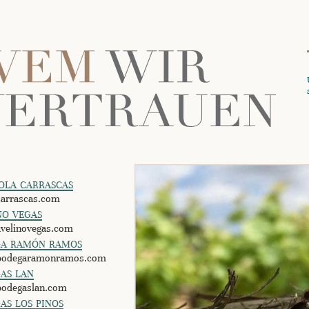
ola carrascas
arrascas.com
no vegas
velinovegas.com
ga ramón ramos
odegaramonramos.com
as lan
odegaslan.com
as los pinos